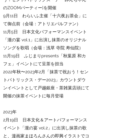
のZOOMパーティー]を開催
9月11日 わらいふ主催「十六夜お茶会」に
て御点前（会場：アトリエパルファン）
11月5日 日本文化パフォーマンスイベント
「瀧の宴 vol.1」に出演し抹茶のオリジナル
ソングを歌唱（会場：浅草 寺院 寿仙院）
11月19日 ふじまりpresents「秋葉原 和カ
フェ」イベントにて呈茶を担当
2022年秋〜2023年2月「抹茶で祝おう！セン
トパトリックス・デー2023」カウントダウ
ンイベントとして戸越銀座・茶雑菓店頭にて
開催の抹茶イベントに毎月登場
2023年
2月19日 日本文化＆アートパフォーマンス
イベント「瀧の宴 vol.2」に出演し抹茶の歌
と、漫画家まほろんさんの即興イラストでコ