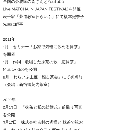
全国の茶農家の皆さんとYouTube
Live[MATCHA IN JAPAN FESTIVAL]を開催
表千家「茶道教室わらいふ」にて榎本妃奈子
先生に師事
2021年
1月 セミナー「お家で気軽に飲める抹茶」
を開催
1月 作詞・歌唱した抹茶の歌「恋抹茶」
MusicVideoを公開
9月 わらいふ主催「稽古茶会」にて御点前
（会場：新宿御苑内茶室）
2022年
2月19日 「抹茶と私の結婚式」前撮り写真
を公開
3月17日 株式会社吉村の皆様と[抹茶で祝お
う！セントパトリックス・デー みんちゃん