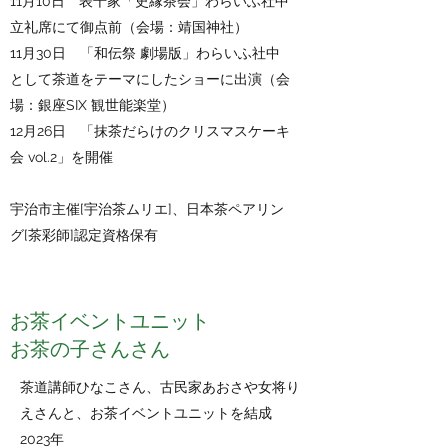
11月10日 表千家「史縁茶会」わらいふ社中
立礼
席にて御点前
（会場：靖国神社）
11月30日 「和伝祭 劇場版」わらいふ社中
として茶道をテーマにしたショーに出演（会
場：銀座SIX 観世能楽堂）
​12月26日 「
抹茶だらけのクリスマスケーキ
会 vol.2」を開催
宇治市主催[宇治茶ムリエ]、日本茶ペアリン
グ[茶彩師]認定資格保有
お茶イベントユニット
​お茶の子さんさん​​
​茶道講師ひなこさん、古民家あおさや女将り
えさんと、お茶イベントユニットを結成
2023年