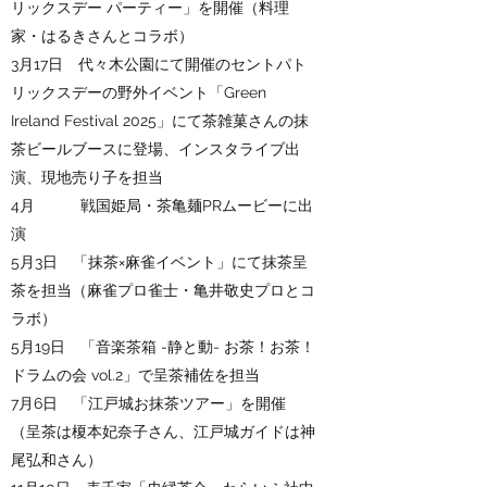
リックスデー パーティー」を開催（料理
家・はるきさんとコラボ）
3月17日 代々木公園にて開催のセントパト
リックスデーの野外イベント「Green
Ireland Festival 2025」にて茶雑菓さんの抹
茶ビールブースに登場、インスタライブ出
演、現地売り子を担当​
4月 戦国姫局・茶亀麺PRムービーに出
演
5月3日 「抹茶×麻雀イベント」にて抹茶呈
茶を担当（麻雀プロ雀士・亀井敬史プロとコ
ラボ）
5月19日 「
音楽茶箱 -静と動- お茶！お茶！
ドラムの会 vol.2」で呈茶補佐を担当
7月6日 「江戸城お抹茶ツアー」を開催
（呈茶は榎本妃奈子さん、江戸城ガイドは神
尾弘和さん）