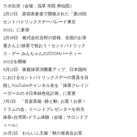
ラボ出演（会場：浅草 寺院 寿仙院）
3月17日 原宿表参道で開催された「
第28回
セントパトリックスデーパレード東京
2023」に参加
3月18日 株式会社吉村の皆様、全国のお茶
屋さんと[抹茶で祝おう！セントパトリック
ス・デー みんちゃんのZOOMパーティー
2023]を開催
6月17日 家庭抹茶消費量アップ、日本国内
におけるセントパトリックスデーの普及を目
指しYouTubeチャンネル名を
「抹茶クレイジ
ーガールの #日本緑色化計画」に変更
7月2日 「
音楽茶箱 -静と動- お茶！お茶！
ドラムの会」イベントプレゼンターを担当
​抹茶×台湾茶×ドラム体験（会場：サロンドフ
ィール）
10月1日 わらいふ主催「秋の発表会お茶