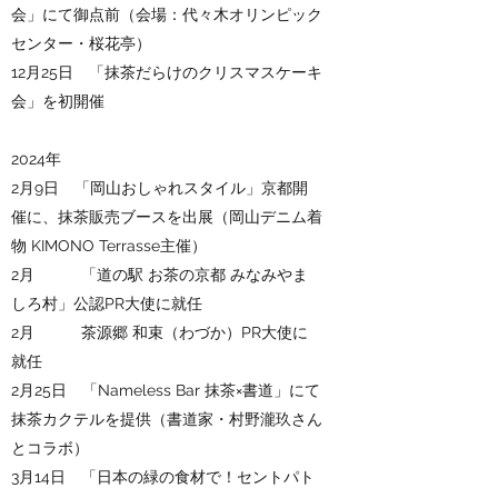
会」にて御点前
（会場：代々木
オリンピック
センター・桜花亭）
12月25日 「抹茶だらけのクリスマスケーキ
会」を初開催
2024年
2月9日 「岡山おしゃれスタイル」京都開
催に、抹茶販売ブースを出展（岡山デニム着
物 KIMONO Terrasse主催）
2月 「道の駅 お茶の京都 みなみやま
しろ村」公認PR大使に就任
​2月 茶源郷 和束（わづか）PR大使に
就任
2月25日 「Nameless Bar 抹茶×書道」にて
抹茶カクテルを提供（書道家・村野瀧玖さん
とコラボ）
3月14日 「日本の緑の食材で！セントパト