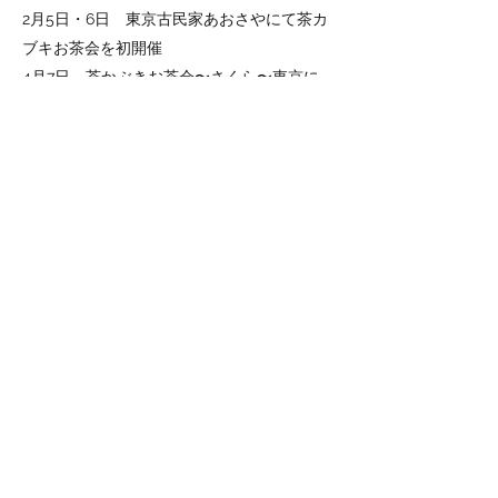
2月5日・6日 東京古民家あおさやにて茶カ
ブキお茶会を初開催
4月7日 茶かぶきお茶会〜さくら〜東京に
て開催
5月22日 道の駅 お茶の京都みなみやましろ
にて茶会を開催
5月23日 京都・南山城観光にて茶カブキお
茶会を開催
6月4日 茶かぶきお茶会〜藤の花〜東京に
て開催
9月3日 夏・名残り茶会〜残暑に冷抹茶〜
東京にて開催
9月3日 「納涼 怪談噺と もののけお茶け🍶
🍺会」を開催
（噺家 天家 燈四郎さんとコラボ）
10月21日 マナー・おもてなし講座「上質な
人生のレッスンへ〜 一杯のお茶 一つの縁