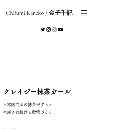
Chifumi Kaneko / 金子千記
​クレイジー抹茶ガール
日本国内産の抹茶がずっと
生産され続ける環境づくり
​∴ ∴ ∴