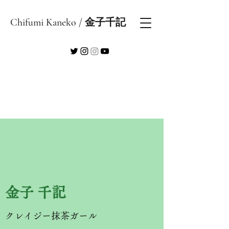
Chifumi Kaneko / 金子千記
​金子 千記
クレイジー抹茶ガール